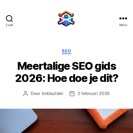
Zoek
Menu
BacklinkBuild
Categorieën
SEO
Meertalige SEO gids
2026: Hoe doe je dit?
Door
linkbuilder
2 februari 2026
Berichtauteur
Berichtdatum