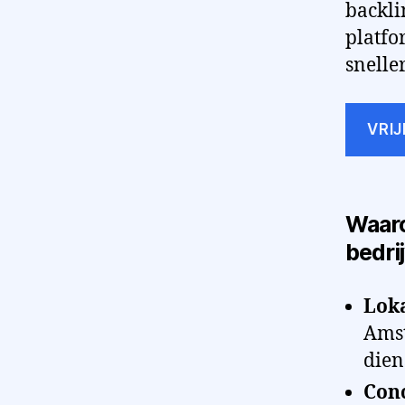
backli
platfo
snelle
VRI
Waaro
bedri
Lok
Amst
dien
Con