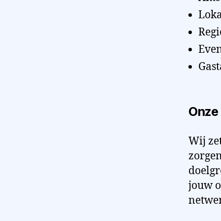
Loka
Regi
Even
Gast
Onze 
Wij ze
zorgen
doelgr
jouw o
netwer