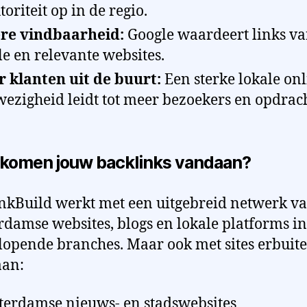
toriteit op in de regio.
re vindbaarheid:
Google waardeert links v
le en relevante websites.
 klanten uit de buurt:
Een sterke lokale on
ezigheid leidt tot meer bezoekers en opdrac
komen jouw backlinks vandaan?
nkBuild werkt met een uitgebreid netwerk v
damse websites, blogs en lokale platforms in
lopende branches. Maar ook met sites erbuite
aan:
erdamse nieuws- en stadswebsites