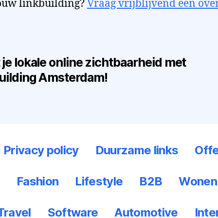
ouw linkbuilding?
Vraag vrijblijvend een ove
 je lokale online zichtbaarheid met
uilding Amsterdam!
Privacy policy
Duurzame links
Offe
?
Fashion
Lifestyle
B2B
Wonen
Travel
Software
Automotive
Inte