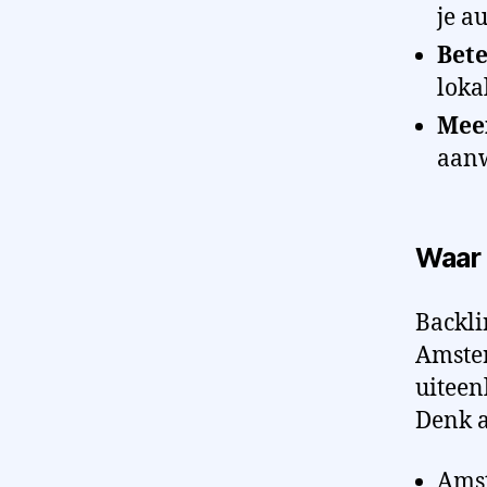
je au
Bete
loka
Meer
aanw
Waar 
Backli
Amster
uiteen
Denk 
Amst