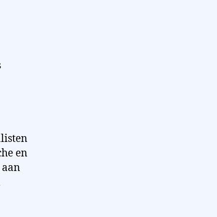
s
listen
che en
 aan
m