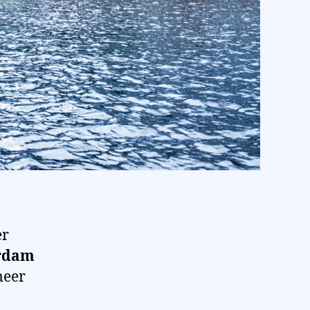
er
erdam
meer