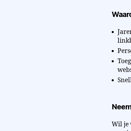
Waaro
Jare
link
Pers
Toeg
webs
Snel
Neem 
Wil je