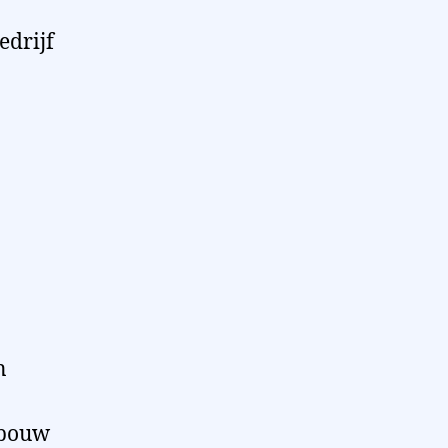
edrijf
n
 bouw