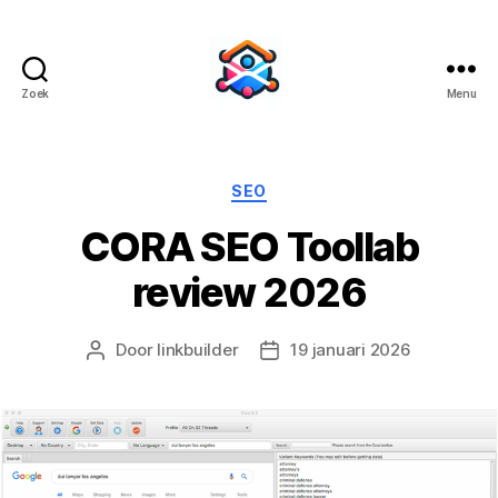
Zoek
Menu
BacklinkBuild
Categorieën
SEO
CORA SEO Toollab
review 2026
Door
linkbuilder
19 januari 2026
Berichtauteur
Berichtdatum